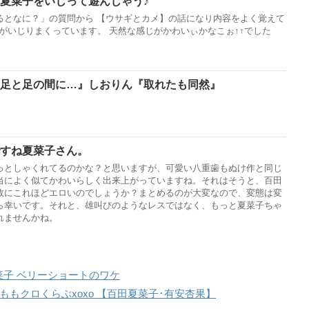
夏菜子をいじって遊んじゃう♪
るとなに？」の質問から 【ウサギとカメ】の話になり内容をよく覚えて
んがいじりまくっています。 天然な感じがかわいぃかなこぉ↑↑でした
足と足の間に…』しおりん『取れたも同然』
すね夏菜子さん。
っとしゃくれてるのかな？と思いますが、可愛い八重歯もぬけ作と同じ
当によく似てかわいらしく出来上がっていますね。それはそうと、百田
故にこれほどエロいのでしょうか？まとめるのが大変なので、変態は変
ら幸いです。それと、雄叫びのようなレスではなく、もっと夏菜子ちゃ
れませんかね。
百田夏菜子 ベリーショートのワケ
ーＺ ももクロくらぶxoxo 【百田夏菜子･有安杏果】