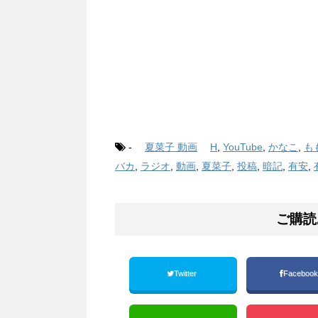
-
夏菜子 動画
H
,
YouTube
,
かなこ
,
も
バカ
,
ラジオ
,
動画
,
夏菜子
,
投稿
,
暗記
,
有安
,
ご購読
Twitter
Faceboo