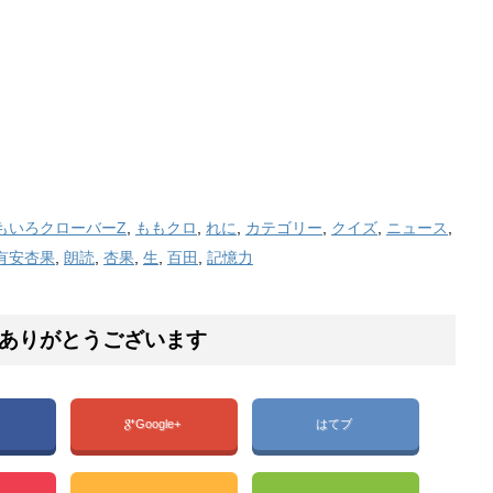
もいろクローバーZ
,
ももクロ
,
れに
,
カテゴリー
,
クイズ
,
ニュース
,
有安杏果
,
朗読
,
杏果
,
生
,
百田
,
記憶力
ありがとうございます
k
Google+
はてブ