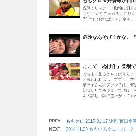
ももクロ玉井詩織が百田
説明；リスナー「動物に例え
いない かなこぉ↑↑をしおり
(*^_^*) よければチャンネル …
危険なあそび？かなこ『
ここで「ぬけ作」登場で
でもよく見るとやっぱりちょ
と言われれば… ププッ！本
奈津子さんのファン？は、何
態ばかりであつまって頂けた
んの詳しい話で盛上がってく
PREV
ももクロ 2015-01-17 速報 
NEXT
2014.11.09 ももいろクローバ