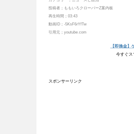
投稿者；ももいろクローバーZ案内板
再生時間；03:43
動画ID；-5KsF6rYfTw
引用元；youtube.com
【即換金】
今すぐス
スポンサーリンク