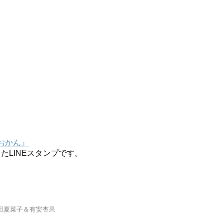
いおかん』
たLINEスタンプです。
田夏菜子＆有安杏果