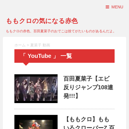
MENU
ももクロの気になる赤色
ももクロの赤色、百田夏菜子のおでこは捨てがたいものがあるんだよ。
ホーム
>
夏菜子 動画
「 YouTube 」 一覧
百田夏菜子【エビ
反りジャンプ108連
発!!!】
【ももクロ】もも
いろクローバーZ 百