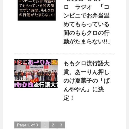
ロ ラジオ 「コ
ンビニでお弁当温
めてもらっている
間のももクロの行
動がたまらない!!」
ももクロ流行語大
賞、あーりん押し
のけ夏菜子の「ぱ
んややん」に決
定！
Page 1 of 3
1
2
3