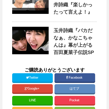
井詩織『楽しかっ
たって言えよ！』
玉井詩織『バカだ
なぁ、かなこちゃ
んは』幕が上がる
百田夏菜子伝説SP
ご購読ありがとうございます
Twitter
Facebook
Google+
はてブ
LINE
Pocket