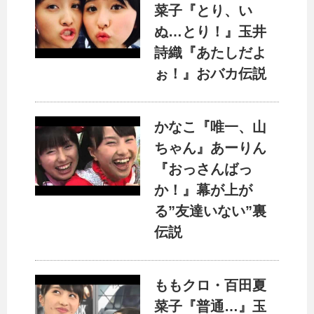
菜子『とり、い
ぬ…とり！』玉井
詩織『あたしだよ
ぉ！』おバカ伝説
かなこ『唯一、山
ちゃん』あーりん
『おっさんばっ
か！』幕が上が
る”友達いない”裏
伝説
ももクロ・百田夏
菜子『普通…』玉