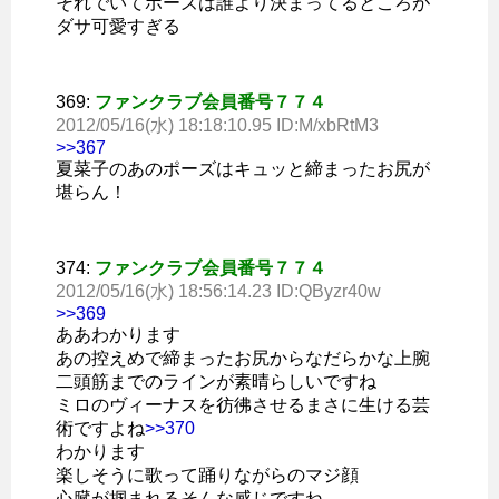
それでいてポーズは誰より決まってるところが
ダサ可愛すぎる
369:
ファンクラブ会員番号７７４
2012/05/16(水) 18:18:10.95 ID:M/xbRtM3
>>367
夏菜子のあのポーズはキュッと締まったお尻が
堪らん！
374:
ファンクラブ会員番号７７４
2012/05/16(水) 18:56:14.23 ID:QByzr40w
>>369
ああわかります
あの控えめで締まったお尻からなだらかな上腕
二頭筋までのラインが素晴らしいですね
ミロのヴィーナスを彷彿させるまさに生ける芸
術ですよね
>>370
わかります
楽しそうに歌って踊りながらのマジ顔
心臓が掴まれるそんな感じですね