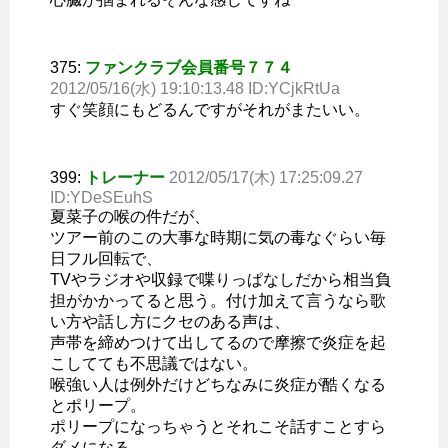
375:
ファンクラブ会員番号７７４
2012/05/16(水) 19:10:13.48 ID:YCjkRtUa
すぐ笑顔にもどるんですがそれがまたいい。
399:
トレーナー
2012/05/17(木) 17:25:09.27
ID:YDeSEuhS
夏菜子の喉の件だが、
ツアー前のこの大事な時期に気の毒なぐらい毎
日フル回転で、
TVやラジオや収録で喋りっぱなしだから相当負
担がかかってると思う。付け加えて言うなら歌
い方や話し方にクセのある声は、
声帯を締めつけて出してるので摩擦で炎症を起
こしてても不思議ではない。
喉強い人は例外だけどちなみに炎症が酷くなる
とポリープ。
ポリープになっちゃうとそれこそ話すことすら
ダメになる。