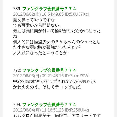
739:
ファンクラブ会員番号７７４
2012/06/02(土) 18:54:49.65 ID:5XUJ7Xcl
魔女鼻ってやつですな
でも可愛いから問題ない
最近は顔に肉が付いて輪郭がなだらかになった
ね
個人的には怪盗少女のＰＶらへんのシュッとし
た小さな顎の時が最強だったんだが
大人顔になったということか
772:
ファンクラブ会員番号７７４
2012/06/03(日) 09:21:48.16 ID:7l+rnZ9W
中2の頃の動画がアップされてたから観たが、
かわええのう。そしてデコっぱちだ。
794:
ファンクラブ会員番号７７４
2012/06/04(月) 11:16:51.23 ID:R256Ui4g
ももクロ百田夏菜子 病院で「アスリートです