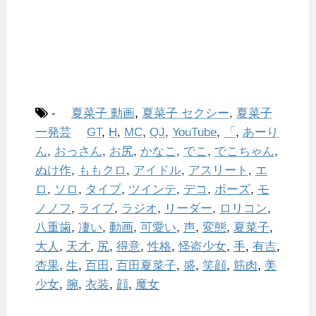
-
夏菜子 動画
,
夏菜子 セクシー
,
夏菜子
一発芸
GT
,
H
,
MC
,
QJ
,
YouTube
,
「
,
あーり
ん
,
おっさん
,
お尻
,
かなこ
,
でこ
,
でこちゃん
,
ぬけ作
,
ももクロ
,
アイドル
,
アスリート
,
エ
ロ
,
ソロ
,
タイプ
,
ツインテ
,
デコ
,
ポーズ
,
モ
ノノフ
,
ライブ
,
ラジオ
,
リーダー
,
ロリコン
,
八重歯
,
凄い
,
動画
,
可愛い
,
声
,
変態
,
夏菜子
,
大人
,
天才
,
尻
,
得意
,
性格
,
怪盗少女
,
手
,
有吉
,
杏果
,
生
,
百田
,
百田夏菜子
,
盛
,
笑顔
,
筋肉
,
美
少女
,
腕
,
衣装
,
顔
,
魔女