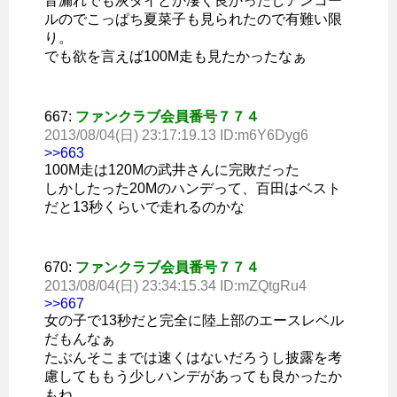
音漏れでも灰ダイとか凄く良かったしアンコー
ルのでこっぱち夏菜子も見られたので有難い限
り。
でも欲を言えば100M走も見たかったなぁ
667:
ファンクラブ会員番号７７４
2013/08/04(日) 23:17:19.13 ID:m6Y6Dyg6
>>663
100M走は120Mの武井さんに完敗だった
しかしたった20Mのハンデって、百田はベスト
だと13秒くらいで走れるのかな
670:
ファンクラブ会員番号７７４
2013/08/04(日) 23:34:15.34 ID:mZQtgRu4
>>667
女の子で13秒だと完全に陸上部のエースレベル
だもんなぁ
たぶんそこまでは速くはないだろうし披露を考
慮してももう少しハンデがあっても良かったか
もね