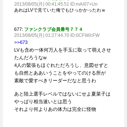
2013/08/05(月) 00:41:45.51 ID:mA/07+Un
あれはLVで見ていた俺でもひっかかったわｗ
677:
ファンクラブ会員番号７７４
2013/08/05(月) 01:27:44.70 ID:0CFW/cFW
>>673
LVも含め一体何万人を手玉に取って萌えさせ
たんだろうなw
4人の緊張もほぐれただろうし、意図せずと
も自然とああいうことをやってのける所が
素敵で愛すべきリーダーだなと思うわ
あと陸上選手レベルではないにせよ夏菜子は
やっぱり相当速いとは思う
それより何よりあの体力は完全に怪物