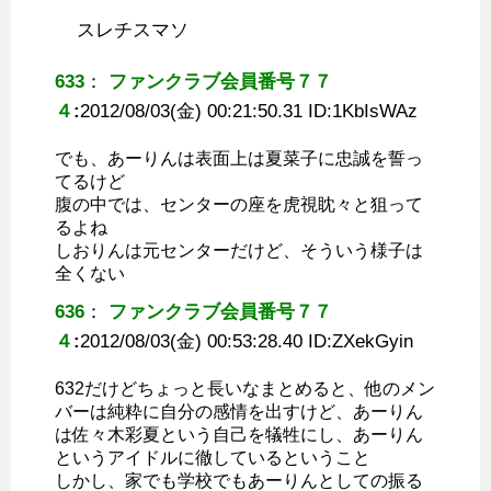
スレチスマソ
633
：
ファンクラブ会員番号７７
４
:
2012/08/03(金) 00:21:50.31 ID:
1KbIsWAz
でも、あーりんは表面上は夏菜子に忠誠を誓っ
てるけど
腹の中では、センターの座を虎視眈々と狙って
るよね
しおりんは元センターだけど、そういう様子は
全くない
636
：
ファンクラブ会員番号７７
４
:
2012/08/03(金) 00:53:28.40 ID:
ZXekGyin
632だけどちょっと長いなまとめると、他のメン
バーは純粋に自分の感情を出すけど、あーりん
は佐々木彩夏という自己を犠牲にし、あーりん
というアイドルに徹しているということ
しかし、家でも学校でもあーりんとしての振る