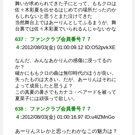
舞いが求められてきた子にとって、ももクロは
佐々木彩夏を出せるはじめての場所だったのか
もしれないと思うとまた泣けてきた
当然舞台上ではあーりんとしてふるまうが、舞
台裏では佐々木彩夏でいられるんじゃないかな
637
：
ファンクラブ会員番号７７
４
:
2012/08/03(金) 01:00:09.12 ID:
O52pvkXE
なんだ、みんなあかりんの感傷に浸ってるの
か？
確かにももクロの曲は無印時代のほうが良い。
失ったものは大きい。だが、あーりんはそれに
よって成長したと思うよ？
この真夏の暑さでもカナコ・ベアードを被って
夏菜子には頑張って欲しい。
638
：
ファンクラブ会員番号７７
４
:
2012/08/03(金) 01:00:16.97 ID:
u4lZMnGo
あーりんスレかと思ったわかなこの魅力は？