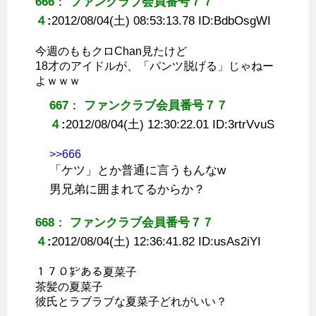
666
：
ファンクラブ会員番号７７
４
:
2012/08/04(土) 08:53:13.78 ID:
BdbOsgWI
今週のももクロChan見たけど
18才のアイドルが、「パンツ脱げる」じゃねー
よｗｗｗ
667
：
ファンクラブ会員番号７７
４
:
2012/08/04(土) 12:30:22.01 ID:
3rtrVvuS
>>666
「ケツ」とか普通に言うもんなw
男兄弟に囲まれてるからか？
668
：
ファンクラブ会員番号７７
４
:
2012/08/04(土) 12:36:41.82 ID:
usAs2iYI
１７０㌢ある夏菜子
茶髪の夏菜子
彼氏とラブラブな夏菜子どれがいい？