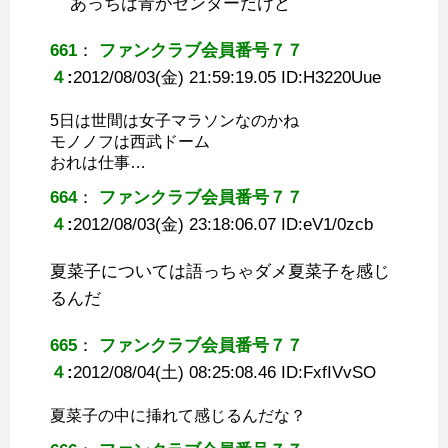
あっちは青がセンターだけど
661
：
ファンクラブ会員番号７７
４
:
2012/08/03(金) 21:59:19.05 ID:
H3220Uue
5日は世間は女子マラソンなのかね
モノノフは西武ドーム
おれは仕事…
664
：
ファンクラブ会員番号７７
４
:
2012/08/03(金) 23:18:06.07 ID:
eV1/0zcb
夏菜子については語っちゃダメ夏菜子を感じ
るんだ
665
：
ファンクラブ会員番号７７
４
:
2012/08/04(土) 08:25:08.46 ID:
FxfIVvSO
夏菜子の中に挿れて感じるんだな？