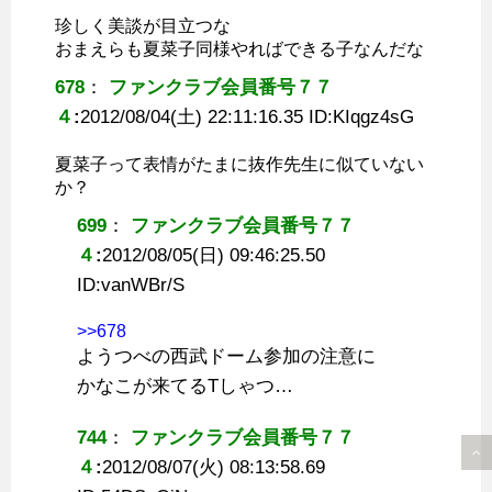
珍しく美談が目立つな
おまえらも夏菜子同様やればできる子なんだな
678
：
ファンクラブ会員番号７７
４
:
2012/08/04(土) 22:11:16.35 ID:
KIqgz4sG
夏菜子って表情がたまに抜作先生に似ていない
か？
699
：
ファンクラブ会員番号７７
４
:
2012/08/05(日) 09:46:25.50
ID:
vanWBr/S
>>678
ようつべの西武ドーム参加の注意に
かなこが来てるTしゃつ…
744
：
ファンクラブ会員番号７７
４
:
2012/08/07(火) 08:13:58.69