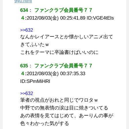
940.html
634
：
ファンクラブ会員番号７７
４
:
2012/08/03(金) 00:25:41.89 ID:
VGE4tEls
>>632
なんかレイアースとか懐かしいアニメ出て
きてふいたｗ
これをテーマに卒論書けばいいのに
635
：
ファンクラブ会員番号７７
４
:
2012/08/03(金) 00:37:35.33
ID:
SPmMiHRl
>>632
筆者の視点がおれと同じでワロタｗ
中野での無表情の涙は目に焼きついてる
あの表情を見てはじめて、あーりんの事が
色々わかった気がする