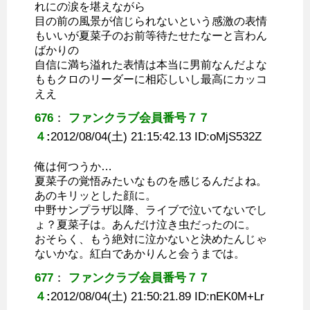
れにの涙を堪えながら
目の前の風景が信じられないという感激の表情
もいいが夏菜子のお前等待たせたなーと言わん
ばかりの
自信に満ち溢れた表情は本当に男前なんだよな
ももクロのリーダーに相応しいし最高にカッコ
ええ
676
：
ファンクラブ会員番号７７
４
:
2012/08/04(土) 21:15:42.13 ID:
oMjS532Z
俺は何つうか…
夏菜子の覚悟みたいなものを感じるんだよね。
あのキリッとした顔に。
中野サンプラザ以降、ライブで泣いてないでし
ょ？夏菜子は。あんだけ泣き虫だったのに。
おそらく、もう絶対に泣かないと決めたんじゃ
ないかな。紅白であかりんと会うまでは。
677
：
ファンクラブ会員番号７７
４
:
2012/08/04(土) 21:50:21.89 ID:
nEK0M+Lr