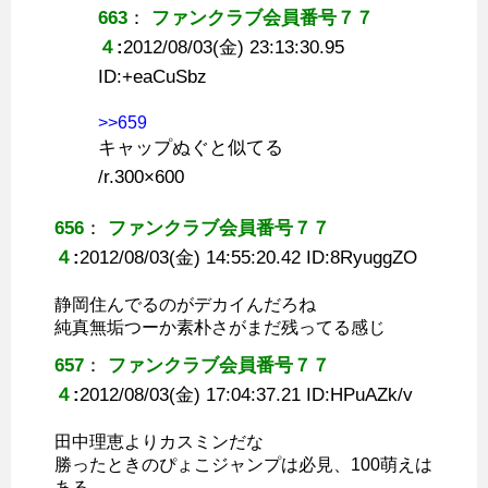
663
：
ファンクラブ会員番号７７
４
:
2012/08/03(金) 23:13:30.95
ID:
+eaCuSbz
>>659
キャップぬぐと似てる
/r.300×600
656
：
ファンクラブ会員番号７７
４
:
2012/08/03(金) 14:55:20.42 ID:
8RyuggZO
静岡住んでるのがデカイんだろね
純真無垢つーか素朴さがまだ残ってる感じ
657
：
ファンクラブ会員番号７７
４
:
2012/08/03(金) 17:04:37.21 ID:
HPuAZk/v
田中理恵よりカスミンだな
勝ったときのぴょこジャンプは必見、100萌えは
ある