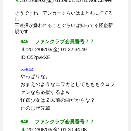
４
:
2012/08/03(金) 01:09:01.25 ID:
w6LCuN+s
そうですね、アンカーぐらいはまともに打てる
し
三連投が嫌われることぐらいは知ってる怪盗新
規です
645
：
ファンクラブ会員番号７７
４
:
2012/08/03(金) 01:22:34.49
ID:
O52pvkXE
>>644
やっぱりな。
おまえのようなニワカとしてもももクロフ
ァンなら応援するよｗ
怪盗少女はＺ以前の曲だからな？
たのむぜ先輩
646
：
ファンクラブ会員番号７７
４
:
2012/08/03(金) 01:30:44.08