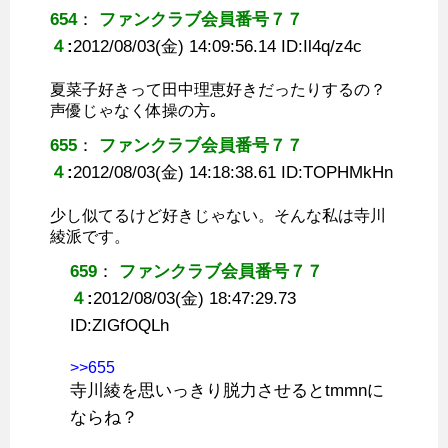
654
：
ファンクラブ会員番号７７
４
:
2012/08/03(金) 14:09:56.14 ID:
Il4q/z4c
夏菜子好きって田中理恵好きだったりするの？
声優じゃなく体操の方｡
655
：
ファンクラブ会員番号７７
４
:
2012/08/03(金) 14:18:38.61 ID:
TOPHMkHn
少し似てるけど好きじゃない。そんな私は寺川
綾派です。
659
：
ファンクラブ会員番号７７
４
:
2012/08/03(金) 18:47:29.73
ID:
ZIGfOQLh
>>655
寺川綾を思いっきり脱力させるとtmmnに
ならね？