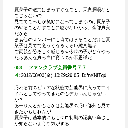
夏菜子の魅力はまっすぐなこと、天真爛漫なと
こじゃないの
見ててこっちが笑顔になってしまうのは夏菜子
のやることなすことに嘘がないから、全部真実
だから
まぁ他のメンバーにも当てはまることだけど夏
菜子は見てて危うくなるくらい純真無垢
ご両親が恐ろしく感じるｗ今時の子がどうやっ
たらあんな真っ白に育つのか不思議だ
653
：
ファンクラブ会員番号７７
４
:
2012/08/03(金) 13:29:29.85 ID:
fnXNiTqd
汚れる前のピュアな状態で芸能界に入ってアイ
ドルとしてやってきたのもデカいんじゃない
か？
あーりんとかももかは芸能界の汚い部分も見て
きたかもしれんが
夏菜子は基本的にももクロ初期の泥臭い辛さし
か知らないような気がする