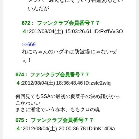
メンバーみんなにそういう番組あるとい
いんだが
672
：
ファンクラブ会員番号７７
４
:
2012/08/04(土) 15:03:26.61 ID:
FxfIVvSO
>>669
れにちゃんのハグキは防波堤じゃないぜ
ぇ！
674
：
ファンクラブ会員番号７７
４
:
2012/08/04(土) 18:36:48.46 ID:
zsIc2wlq
何回見てもSSAの最初の夏菜子の決め顔がかっ
こかわいい
まさに湘北でいう赤木、ももクロの魂
675
：
ファンクラブ会員番号７７
４
:
2012/08/04(土) 20:00:36.78 ID:
ihK14Dia