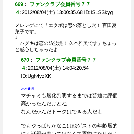
669
：
ファンクラブ会員番号７７
４
:
2012/08/04(土) 13:00:35.68 ID:
ISLSSkyg
メレンゲにて「エクボは恋の落とし穴！ 百田夏
菜子です」
↓
「ハグキは恋の防波堤！ 久本雅美です」ちょっ
と感心しちゃったよ
670
：
ファンクラブ会員番号７７
４
:
2012/08/04(土) 14:04:20.54
ID:
Ugh4yzXK
>>669
マチャミも層化判明するまでは普通に評価
高かったんだけどね
なんだかんだトークはできる人だよ
でもやっぱりかなこは他ゲストの年齢層的
にも話題が着いてけなくて置物になりがち