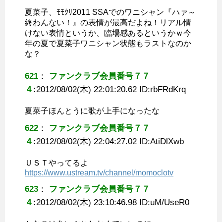
夏菜子、ﾓﾓｸﾘ2011 SSAでのワニシャン『ハァ～
終わんない！』の表情が最高だよね！リアル情
けない表情というか、臨場感あるというかｗ今
年の夏で夏菜子ワニシャン状態もラストなのか
な？
621
：
ファンクラブ会員番号７７
４
:
2012/08/02(木) 22:01:20.62 ID:
rbFRdKrq
夏菜子ほんとうに歌が上手になったな
622
：
ファンクラブ会員番号７７
４
:
2012/08/02(木) 22:04:27.02 ID:
AtiDlXwb
ＵＳＴやってるよ
https://www.ustream.tv/channel/momoclotv
623
：
ファンクラブ会員番号７７
４
:
2012/08/02(木) 23:10:46.98 ID:
uM/UseR0