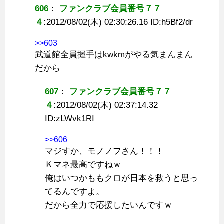
606
：
ファンクラブ会員番号７７
４
:
2012/08/02(木) 02:30:26.16 ID:
h5Bf2/dr
>>603
武道館全員握手はkwkmがやる気まんまん
だから
607
：
ファンクラブ会員番号７７
４
:
2012/08/02(木) 02:37:14.32
ID:
zLWvk1RI
>>606
マジすか、モノノフさん！！！
Ｋマネ最高ですねｗ
俺はいつかももクロが日本を救うと思っ
てるんですよ。
だから全力で応援したいんですｗ