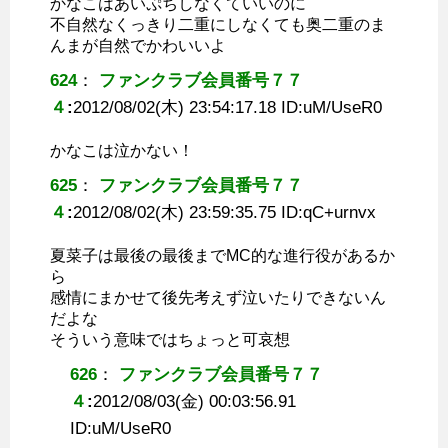
かなこはあいぷちしなくていいのに
不自然なくっきり二重にしなくても奥二重のま
んまが自然でかわいいよ
624
：
ファンクラブ会員番号７７
４
:
2012/08/02(木) 23:54:17.18 ID:
uM/UseR0
かなこは泣かない！
625
：
ファンクラブ会員番号７７
４
:
2012/08/02(木) 23:59:35.75 ID:
qC+urnvx
夏菜子は最後の最後までMC的な進行役があるか
ら
感情にまかせて後先考えず泣いたりできないん
だよな
そういう意味ではちょっと可哀想
626
：
ファンクラブ会員番号７７
４
:
2012/08/03(金) 00:03:56.91
ID:
uM/UseR0