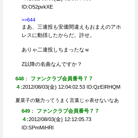
ID:
O52pvkXE
>>644
まあ、三連投も安価間違えもおまえのアホ
レスに動揺したからだ。許せ。
ありゃ二連投しちまったなｗ
Z以降の名曲なんですか？
648
：
ファンクラブ会員番号７７
４
:
2012/08/03(金) 12:04:02.53 ID:
QzElRHQM
夏菜子の魅力ってうまく言葉じゃ表せないなあ
649
：
ファンクラブ会員番号７７
４
:
2012/08/03(金) 12:12:05.73
ID:
SPmMiHRl