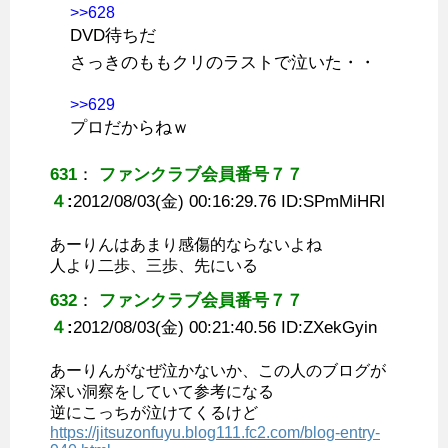
>>628
DVD待ちだ
さっきのももクリのラストで泣いた・・
>>629
プロだからねｗ
631
：
ファンクラブ会員番号７７
４
:
2012/08/03(金) 00:16:29.76 ID:
SPmMiHRl
あーりんはあまり感傷的ならないよね
人より二歩、三歩、先にいる
632
：
ファンクラブ会員番号７７
４
:
2012/08/03(金) 00:21:40.56 ID:
ZXekGyin
あーりんがなぜ泣かないか、この人のブログが
深い洞察をしていて参考になる
逆にこっちが泣けてくるけど
https://jitsuzonfuyu.blog111.fc2.com/blog-entry-