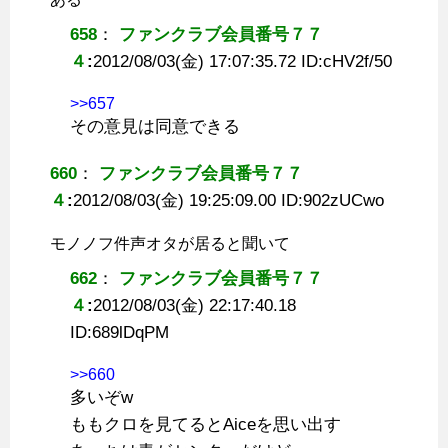
658
：
ファンクラブ会員番号７７
４
:
2012/08/03(金) 17:07:35.72 ID:
cHV2f/50
>>657
その意見は同意できる
660
：
ファンクラブ会員番号７７
４
:
2012/08/03(金) 19:25:09.00 ID:
902zUCwo
モノノフ件声オタが居ると聞いて
662
：
ファンクラブ会員番号７７
４
:
2012/08/03(金) 22:17:40.18
ID:
689lDqPM
>>660
多いぞw
ももクロを見てるとAiceを思い出す