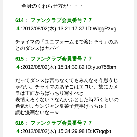
全身のくねらせ方が・・・
614
：
ファンクラブ会員番号７７
４
:
2012/08/02(木) 13:21:17.37 ID:
WlggRzvg
チャイマの「ユニフォームまで溶けそう」のあ
とのダンスはヤバイ
615
：
ファンクラブ会員番号７７
４
:
2012/08/02(木) 15:14:30.82 ID:
yuo756bm
だってダンスは言わなくてもみんなそう思うじ
ゃない。チャイマのあそこはエロい、故にカメ
ラは正面からばっちり写すべき
表情えろくない？なんかふとした時25くらいの
色気が…ヤンジャン夏菜子無事げっちゅ！
読む漫画ないなーｗ
616
：
ファンクラブ会員番号７７
４
:
2012/08/02(木) 15:34:29.98 ID:
K7tqqjxt