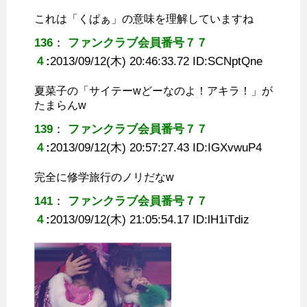
これは「くぱぁ」の意味を理解していますね
136
：
ファンクラブ会員番号７７
４
:
2013/09/12(木) 20:46:33.72 ID:
SCNptQne
夏菜子の「サイテーwどーなのよ！アキラ！」が
たまらんw
139
：
ファンクラブ会員番号７７
４
:
2013/09/12(木) 20:57:27.43 ID:
IGXvwuP4
完全に修学旅行のノリだなw
141
：
ファンクラブ会員番号７７
４
:
2013/09/12(木) 21:05:54.17 ID:
lH1iTdiz