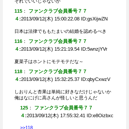
それでいいじゃないか
115
：
ファンクラブ会員番号７７
４
:
2013/09/12(木) 15:00:22.08 ID:
gsXijwZN
日本は法律でももたまいの結婚を認めるべき
116
：
ファンクラブ会員番号７７
４
:
2013/09/12(木) 15:21:19.54 ID:
5wnzjYVr
夏菜子はホントにモテモテだな～
118
：
ファンクラブ会員番号７７
４
:
2013/09/12(木) 15:32:25.37 ID:
qbyCxwzV
しおりんと杏果は単純に好きなだけじゃないか
俺はなにげに高さんが怪しいと思うんだ
125
：
ファンクラブ会員番号７７
４
:
2013/09/12(木) 17:55:32.41 ID:
e8Oizbxc
>>118