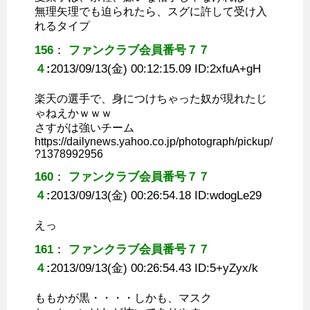
無理矢理でも迫られたら、スグに許して受け入
れるタイプ
156
：
ファンクラブ会員番号７７
４
:
2013/09/13(金) 00:12:15.09 ID:
2xfuA+gH
楽天の選手で、身につけちゃった奴が現れたじ
ゃねえかｗｗｗ
さすがは強いチーム
https://dailynews.yahoo.co.jp/photograph/pickup/
?1378992956
160
：
ファンクラブ会員番号７７
４
:
2013/09/13(金) 00:26:54.18 ID:
wdogLe29
えっ
161
：
ファンクラブ会員番号７７
４
:
2013/09/13(金) 00:26:54.43 ID:
5+yZyx/k
ももかが黒・・・・しかも、マスク