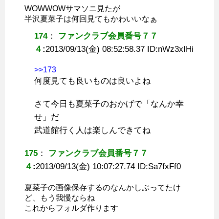
WOWWOWサマソニ見たが
半沢夏菜子は何回見てもかわいいなぁ
174
：
ファンクラブ会員番号７７
４
:
2013/09/13(金) 08:52:58.37 ID:
nWz3xIHi
>>173
何度見ても良いものは良いよね
さて今日も夏菜子のおかげで「なんか幸
せ」だ
武道館行く人は楽しんできてね
175
：
ファンクラブ会員番号７７
４
:
2013/09/13(金) 10:07:27.74 ID:
Sa7fxFf0
夏菜子の画像保存するのなんかしぶってたけ
ど、もう我慢ならね
これからフォルダ作ります