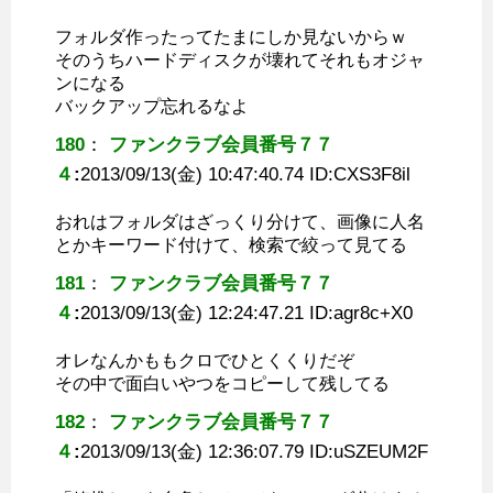
フォルダ作ったってたまにしか見ないからｗ
そのうちハードディスクが壊れてそれもオジャ
ンになる
バックアップ忘れるなよ
180
：
ファンクラブ会員番号７７
４
:
2013/09/13(金) 10:47:40.74 ID:
CXS3F8il
おれはフォルダはざっくり分けて、画像に人名
とかキーワード付けて、検索で絞って見てる
181
：
ファンクラブ会員番号７７
４
:
2013/09/13(金) 12:24:47.21 ID:
agr8c+X0
オレなんかももクロでひとくくりだぞ
その中で面白いやつをコピーして残してる
182
：
ファンクラブ会員番号７７
４
:
2013/09/13(金) 12:36:07.79 ID:
uSZEUM2F