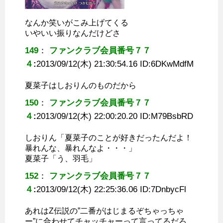
なんか笑いがこみ上げてくる
いやいい振りなんだけどさ
149
：
ファンクラブ会員番号７７
４
:
2013/09/12(木) 21:30:54.16 ID:
6DKwMdfM
夏菜子はしおりんのものだから
150
：
ファンクラブ会員番号７７
４
:
2013/09/12(木) 22:00:20.20 ID:
M79BsbRD
しおりん「夏菜子のことが好きだったんだよ！
暴れんな、暴れんなよ・・・」
夏菜子「う、羽毛」
152
：
ファンクラブ会員番号７７
４
:
2013/09/12(木) 22:25:36.06 ID:
7DnbycFl
あれはZ伝説の”二番がはじまるぞちゃっちゃ
ー”に合わせてチャッチャーって言ってるだろ