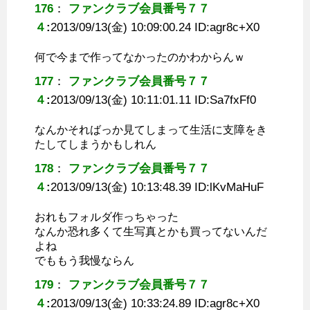
176
：
ファンクラブ会員番号７７
４
:
2013/09/13(金) 10:09:00.24 ID:
agr8c+X0
何で今まで作ってなかったのかわからんｗ
177
：
ファンクラブ会員番号７７
４
:
2013/09/13(金) 10:11:01.11 ID:
Sa7fxFf0
なんかそればっか見てしまって生活に支障をき
たしてしまうかもしれん
178
：
ファンクラブ会員番号７７
４
:
2013/09/13(金) 10:13:48.39 ID:
lKvMaHuF
おれもフォルダ作っちゃった
なんか恐れ多くて生写真とかも買ってないんだ
よね
でももう我慢ならん
179
：
ファンクラブ会員番号７７
４
:
2013/09/13(金) 10:33:24.89 ID:
agr8c+X0