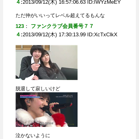
４
:
2013/09/12(木) 16:57:06.63 ID:
IWYzMeEY
ただ仲がいいってレベル超えてるもんな
123
：
ファンクラブ会員番号７７
４
:
2013/09/12(木) 17:30:13.99 ID:
XcTxClkX
脱退して寂しいけど
泣かないように