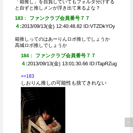
「箱推し」を自負していてもフォルダ分けする
と自ずと推しメンが浮き出て来るよな？
183
：
ファンクラブ会員番号７７
４
:
2013/09/13(金) 12:40:48.82 ID:
VTZDkYOy
箱推しってのはあーりんロボ推しでしょうか
高城ロボ推しでしょうか
184
：
ファンクラブ会員番号７７
４
:
2013/09/13(金) 13:01:30.66 ID:
lTapRZug
>>183
しおりん推しの可能性も捨てきれない