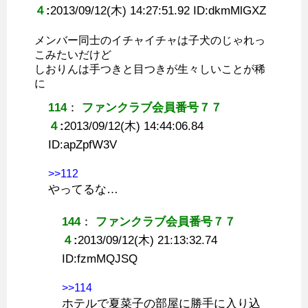
４
:
2013/09/12(木) 14:27:51.92 ID:
dkmMlGXZ
メンバー同士のイチャイチャは子犬のじゃれっ
こみたいだけど
しおりんは手つきと目つきが生々しいことが稀
に
114
：
ファンクラブ会員番号７７
４
:
2013/09/12(木) 14:44:06.84
ID:
apZpfW3V
>>112
やってるな…
144
：
ファンクラブ会員番号７７
４
:
2013/09/12(木) 21:13:32.74
ID:
fzmMQJSQ
>>114
ホテルで夏菜子の部屋に勝手に入り込