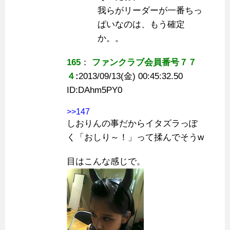
我らがリーダーが一番ちっ
ぱいなのは、もう確定
か。。
165
：
ファンクラブ会員番号７７
４
:
2013/09/13(金) 00:45:32.50
ID:
DAhm5PY0
>>147
しおりんの事だからイタズラっぽ
く「おしり～！」って揉んでそうw
目はこんな感じで。