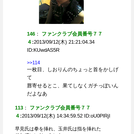
146
：
ファンクラブ会員番号７７
４
:
2013/09/12(木) 21:21:04.34
ID:
KUwdAS5R
>>114
一枚目、しおりんのちょっと首をかしげ
て
唇寄せるとこ、果てしなくガチっぽいん
だよなあ
113
：
ファンクラブ会員番号７７
４
:
2013/09/12(木) 14:34:59.52 ID:
oU0PlRjI
早見氏は拳を挿れ、玉井氏は指を挿れた