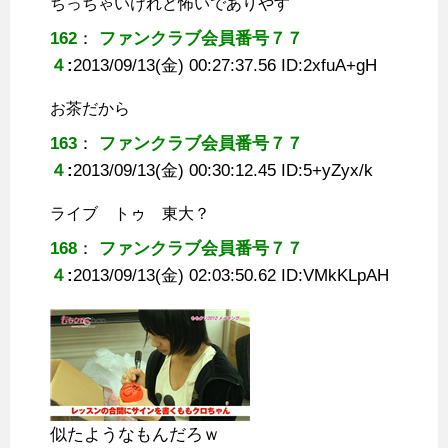
ちっちゃいけれど怖いでありやす
162
：
ファンクラブ会員番号７７
４
:
2013/09/13(金) 00:27:37.56 ID:
2xfuA+gH
お茶だから
163
：
ファンクラブ会員番号７７
４
:
2013/09/13(金) 00:30:12.45 ID:
5+yZyx/k
ライブ トゥ 東大？
168
：
ファンクラブ会員番号７７
４
:
2013/09/13(金) 02:03:50.62 ID:
VMkKLpAH
似たようなもんだろｗ