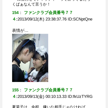
くぱぁなんて言うか！
154
：
ファンクラブ会員番号７７
４
:
2013/09/12(木) 23:38:37.76 ID:
SCNptQne
表情が…
155
：
ファンクラブ会員番号７７
４
:
2013/09/13(金) 00:10:13.33 ID:
fkUzTYRG
夏菜子は、余程、嫌いな相手じゃなければ