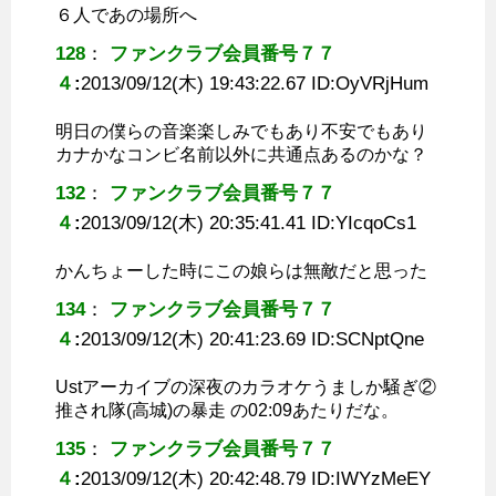
６人であの場所へ
128
：
ファンクラブ会員番号７７
４
:
2013/09/12(木) 19:43:22.67 ID:
OyVRjHum
明日の僕らの音楽楽しみでもあり不安でもあり
カナかなコンビ名前以外に共通点あるのかな？
132
：
ファンクラブ会員番号７７
４
:
2013/09/12(木) 20:35:41.41 ID:
YIcqoCs1
かんちょーした時にこの娘らは無敵だと思った
134
：
ファンクラブ会員番号７７
４
:
2013/09/12(木) 20:41:23.69 ID:
SCNptQne
Ustアーカイブの深夜のカラオケうましか騒ぎ②
推され隊(高城)の暴走 の02:09あたりだな。
135
：
ファンクラブ会員番号７７
４
:
2013/09/12(木) 20:42:48.79 ID:
IWYzMeEY