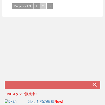
Page 2 of 3
1
2
3
LINEスタンプ販売中！
乱心！裸の殿様
New!