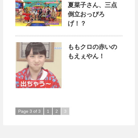
夏菜子さん、三点
倒立おっぴろ
げ！？
ももクロの赤いの
もえぇやん！
Page 3 of 3
1
2
3