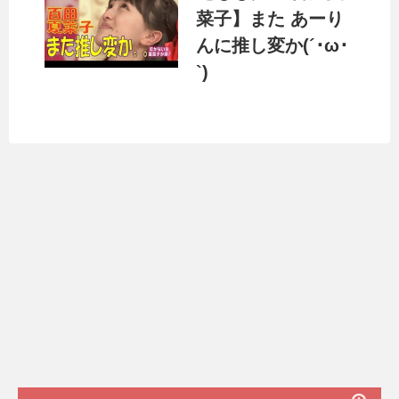
菜子】また あーり
んに推し変か(´･ω･
`)