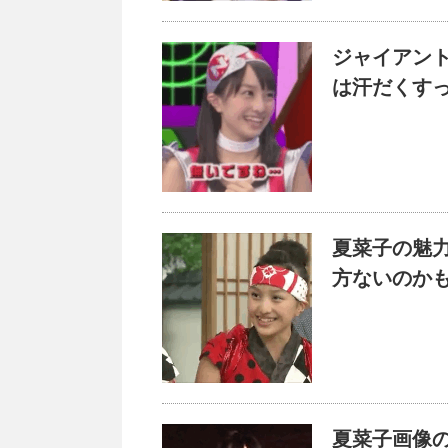
ジャイアン
は汗だくす
夏菜子の魅
方ないのか
夏菜子画像