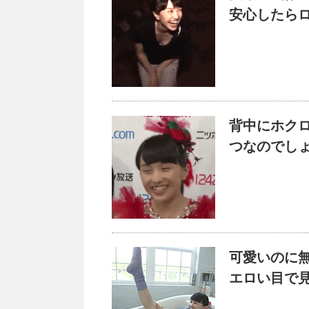
安心したら
背中にホク
つなのでし
可愛いのに
エロい目で