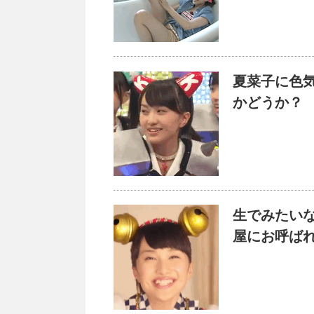
夏菜子に色
かどうか？
生でみたい
屋にお呼ば