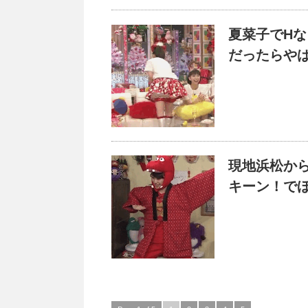
夏菜子でH
だったらや
現地浜松か
キーン！で