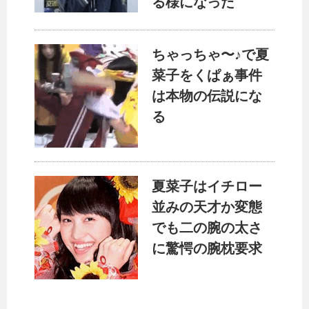
る様になった
ちゃっちゃ〜♪で夏
菜子をくぱぁ事件
は本物の伝説にな
る
夏菜子はイチロー
並みの天才か変態
でも二の腕の太さ
に驚愕の腕枕要求