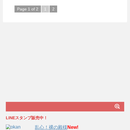
Page 1 of 2
1
2
LINEスタンプ販売中！
乱心！裸の殿様
New!